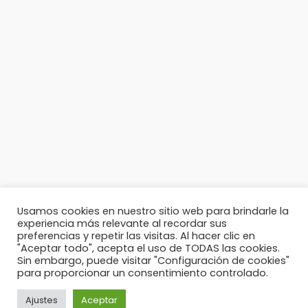
Usamos cookies en nuestro sitio web para brindarle la
experiencia más relevante al recordar sus
preferencias y repetir las visitas. Al hacer clic en
"Aceptar todo", acepta el uso de TODAS las cookies.
Sin embargo, puede visitar "Configuración de cookies"
© 2026 - Comunidad Iberoamericana de Vidrio Artístico
para proporcionar un consentimiento controlado.
Privacidad
Términos y Condiciones
Ajustes
Aceptar